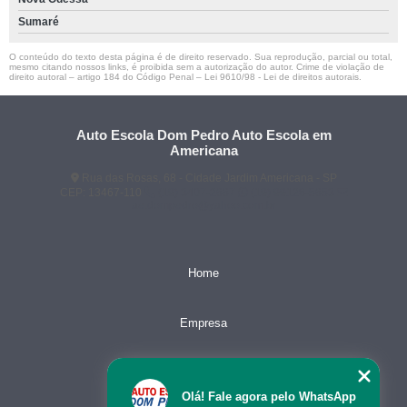
Sumaré
O conteúdo do texto desta página é de direito reservado. Sua reprodução, parcial ou total,
mesmo citando nossos links, é proibida sem a autorização do autor. Crime de violação de
direito autoral – artigo 184 do Código Penal –
Lei 9610/98 - Lei de direitos autorais
.
Auto Escola Dom Pedro Auto Escola em
Americana
Rua das Rosas, 68 - Cidade Jardim Americana - SP
CEP: 13467-110
(19) 3407-2667
(19) 99128-5653
ae.dompedro@yahoo.com.br
Home
Empresa
Missão
Olá! Fale agora pelo WhatsApp