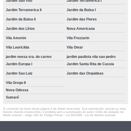
Jardim São Vito
Jardim Terramerica I
Jardim Terramerica Ii
Jardim da Balsa I
Jardim da Balsa Ii
Jardim das Flores
Jardim dos Lírios
Nova Americana
Vila Amorim
Vila Frezzarin
Vila Louricilda
Vila Omar
jardim nossa sra. do carmo
jardim paulista vila sao pedro
Jardim Europa I
Jardim Santa Rita de Cassia
Jardim Sao Luiz
Jardim das Orquideas
Vila Grego II
Nova Odessa
Sumaré
O conteúdo do texto desta página é de direito reservado. Sua reprodução, parcial ou total,
mesmo citando nossos links, é proibida sem a autorização do autor. Crime de violação de
direito autoral – artigo 184 do Código Penal –
Lei 9610/98 - Lei de direitos autorais
.