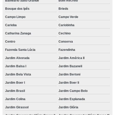
Balneário Salto Grande
Bom Recreio
Bosque dos Ipês
Brieds
Campo Limpo
Campo Verde
Carioba
Cariobinha
Catharina Zanaga
Cechino
Centro
Conserva
Fazenda Santa Lúcia
Fazendinha
Jardim Alvorada
Jardim América II
Jardim Balsa I
Jardim Bazaneli
Jardim Bela Vista
Jardim Bertoni
Jardim Boer I
Jardim Boer Ii
Jardim Brasil
Jardim Campo Belo
Jardim Colina
Jardim Esplanada
Jardim Girassol
Jardim Glória