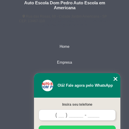
Auto Escola Dom Pedro Auto Escola em
Americana
Rua das Rosas, 68 - Cidade Jardim Americana - SP
CEP: 13467-110
(19) 3407-2667
(19) 99128-5653
ae.dompedro@yahoo.com.br
Home
Empresa
Missão
Olá! Fale agora pelo WhatsApp
Serviços
Insira seu telefone
Contato
Mapa do site