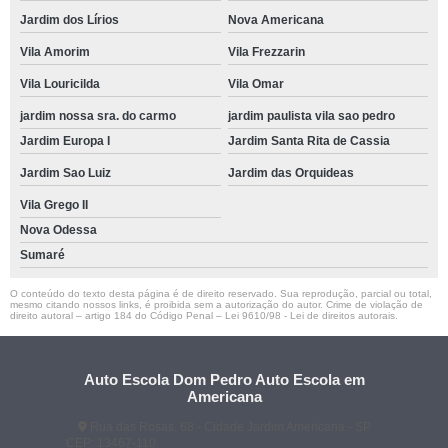
Jardim dos Lírios
Nova Americana
Vila Amorim
Vila Frezzarin
Vila Louricilda
Vila Omar
jardim nossa sra. do carmo
jardim paulista vila sao pedro
Jardim Europa I
Jardim Santa Rita de Cassia
Jardim Sao Luiz
Jardim das Orquideas
Vila Grego II
Nova Odessa
Sumaré
O conteúdo do texto desta página é de direito reservado. Sua reprodução, parcial ou total,
mesmo citando nossos links, é proibida sem a autorização do autor. Crime de violação de
direito autoral – artigo 184 do Código Penal –
Lei 9610/98 - Lei de direitos autorais
.
Auto Escola Dom Pedro Auto Escola em
Americana
Rua das Rosas, 68 - Cidade Jardim Americana - SP
CEP: 13467-110
(19) 3407-2667
(19) 99128-5653