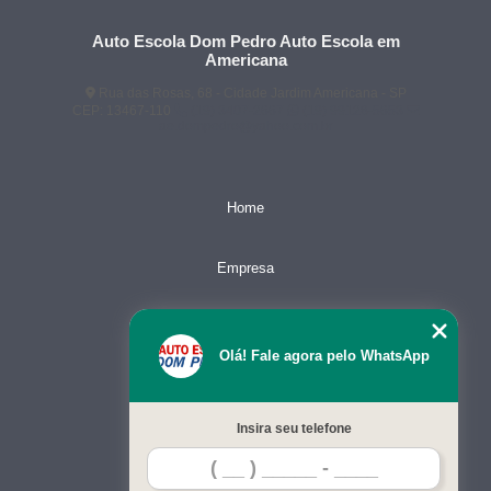
Auto Escola Dom Pedro Auto Escola em
Americana
Rua das Rosas, 68 - Cidade Jardim Americana - SP
CEP: 13467-110
(19) 3407-2667
(19) 99128-5653
ae.dompedro@yahoo.com.br
Home
Empresa
Missão
Olá! Fale agora pelo WhatsApp
Serviços
Insira seu telefone
Contato