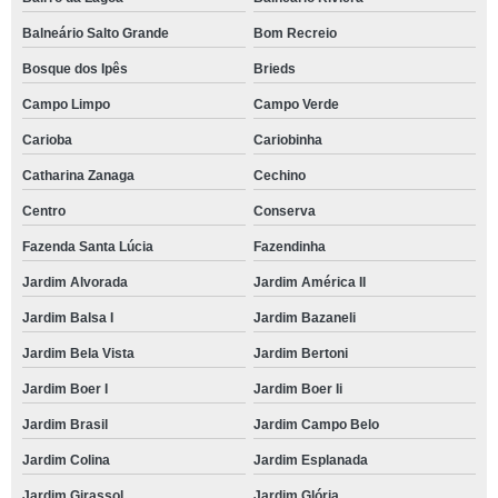
Balneário Salto Grande
Bom Recreio
Bosque dos Ipês
Brieds
Campo Limpo
Campo Verde
Carioba
Cariobinha
Catharina Zanaga
Cechino
Centro
Conserva
Fazenda Santa Lúcia
Fazendinha
Jardim Alvorada
Jardim América II
Jardim Balsa I
Jardim Bazaneli
Jardim Bela Vista
Jardim Bertoni
Jardim Boer I
Jardim Boer Ii
Jardim Brasil
Jardim Campo Belo
Jardim Colina
Jardim Esplanada
Jardim Girassol
Jardim Glória