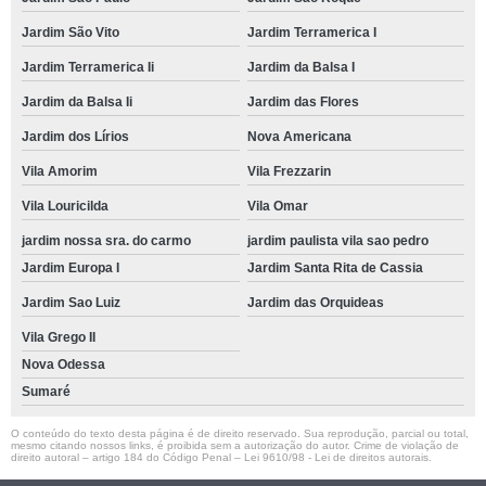
Jardim São Vito
Jardim Terramerica I
Jardim Terramerica Ii
Jardim da Balsa I
Jardim da Balsa Ii
Jardim das Flores
Jardim dos Lírios
Nova Americana
Vila Amorim
Vila Frezzarin
Vila Louricilda
Vila Omar
jardim nossa sra. do carmo
jardim paulista vila sao pedro
Jardim Europa I
Jardim Santa Rita de Cassia
Jardim Sao Luiz
Jardim das Orquideas
Vila Grego II
Nova Odessa
Sumaré
O conteúdo do texto desta página é de direito reservado. Sua reprodução, parcial ou total,
mesmo citando nossos links, é proibida sem a autorização do autor. Crime de violação de
direito autoral – artigo 184 do Código Penal –
Lei 9610/98 - Lei de direitos autorais
.