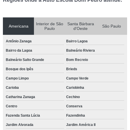
Regiões onde a Auto Escola Dom Pedro atende:
Interior de São
Santa Bárbara
Americana
São Paulo
Paulo
d'Oeste
Antônio Zanaga
Bairro Lagoa
Bairro da Lagoa
Balneário Riviera
Balneário Salto Grande
Bom Recreio
Bosque dos Ipês
Brieds
Campo Limpo
Campo Verde
Carioba
Cariobinha
Catharina Zanaga
Cechino
Centro
Conserva
Fazenda Santa Lúcia
Fazendinha
Jardim Alvorada
Jardim América II