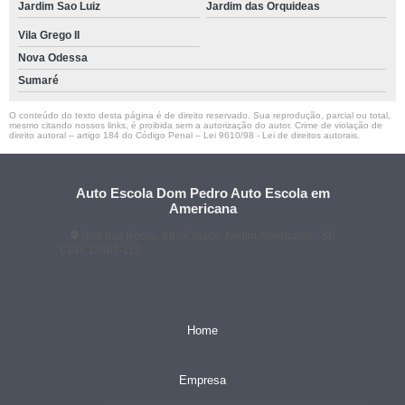
Jardim Sao Luiz
Jardim das Orquideas
Vila Grego II
Nova Odessa
Sumaré
O conteúdo do texto desta página é de direito reservado. Sua reprodução, parcial ou total,
mesmo citando nossos links, é proibida sem a autorização do autor. Crime de violação de
direito autoral – artigo 184 do Código Penal –
Lei 9610/98 - Lei de direitos autorais
.
Auto Escola Dom Pedro Auto Escola em
Americana
Rua das Rosas, 68 - Cidade Jardim Americana - SP
CEP: 13467-110
(19) 3407-2667
(19) 99128-5653
ae.dompedro@yahoo.com.br
Home
Empresa