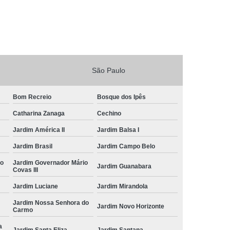
São Paulo
Bom Recreio
Bosque dos Ipês
Catharina Zanaga
Cechino
Jardim América II
Jardim Balsa I
Jardim Brasil
Jardim Campo Belo
io
Jardim Governador Mário
Jardim Guanabara
Covas III
Jardim Luciane
Jardim Mirandola
Jardim Nossa Senhora do
Jardim Novo Horizonte
Carmo
a
Jardim Santa Eliza
Jardim Santana