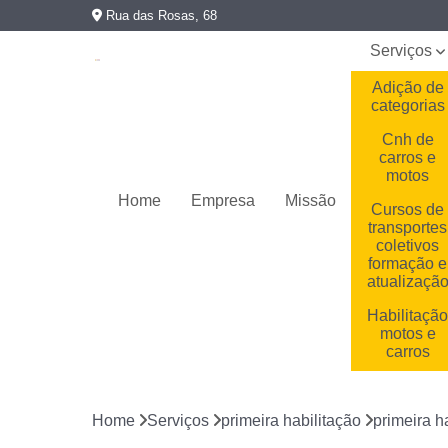
Rua das Rosas, 68
Serviços
Adição de
categorias
Cnh de
carros e
motos
Home
Empresa
Missão
Cursos de
transportes
coletivos
formação e
atualizaçã
Habilitaçã
motos e
carros
Habilitaçõe
cassadas
Home
Serviços
primeira habilitação
primeira h
Primeira