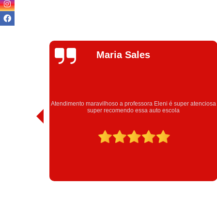
Talita Ramos
atenciosa
Obrigada estrutura Eleni obrigada passei urrrooou