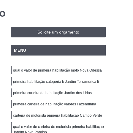
e Transporte Coletivo
po
ara Condutores
Curso de Transporte Coletivo
te Coletivo Formação
Solicite um orçamento
alização
Curso de Transporte de Passageiros
e Atualização
Carta de Carro e Moto
MENU
 e Carro
Carteira de Motorista Carro e Moto
ros e Motos
Cnh Motos e Carros
qual o valor de primeira habilitação moto Nova Odessa
bilitação Carro e Moto Americana
primeira habilitação categoria b Jardim Terramerica Ii
ardim II
Habilitação Carro Moto
primeira carteira de habilitação Jardim dos Lírios
rteira de Habilitação Cassada e Vencida
primeira carteira de habilitação valores Fazendinha
icana
Cnh Cassada Cidade Jardim II
Reabilitação
Cnh Suspensa e Cassada
carteira de motorista primeira habilitação Campo Verde
sada e Vencida
Cnh Primeira Habilitação
qual o valor de carteira de motorista primeira habilitação
Jardim Novo Paraíso