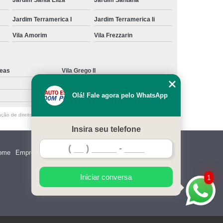
Jardim Terramerica I
Jardim Terramerica Ii
Vila Amorim
Vila Frezzarin
deas
Vila Grego II
Olá! Fale agora pelo WhatsApp
ação de direito autoral – artigo 184 do Código Penal –
Lei 9610/98 - Lei de
Insira seu telefone
ome
Empresa
Missão
Serviços
Contato
Mapa do site
Iniciar conversa
1