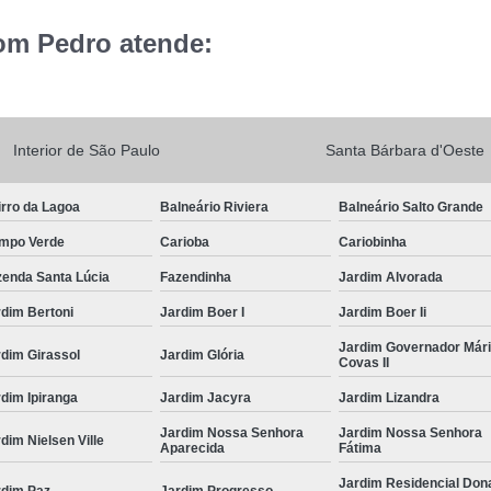
om Pedro atende:
Interior de São Paulo
Santa Bárbara d'Oeste
rro da Lagoa
Balneário Riviera
Balneário Salto Grande
mpo Verde
Carioba
Cariobinha
zenda Santa Lúcia
Fazendinha
Jardim Alvorada
dim Bertoni
Jardim Boer I
Jardim Boer Ii
Jardim Governador Már
dim Girassol
Jardim Glória
Covas II
dim Ipiranga
Jardim Jacyra
Jardim Lizandra
Jardim Nossa Senhora
Jardim Nossa Senhora
dim Nielsen Ville
Aparecida
Fátima
Jardim Residencial Don
rdim Paz
Jardim Progresso