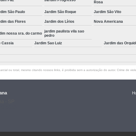
Rosa
rdim São Paulo
Jardim São Roque
Jardim São Vito
dim das Flores
Jardim dos Lírios
Nova Americana
jardim paulista vila sao
dim nossa sra. do carmo
pedro
e Cassia
Jardim Sao Luiz
Jardim das Orqui
rcial ou total, mesmo citando nossos links, é proibida sem a autorização do autor. Crime de viol
ana
H
na - SP
128-5653