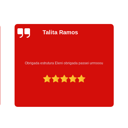
Jhenifer
Correia
Excelente atendimento , a Instrutora Eleni maravilhosa
atenciosa