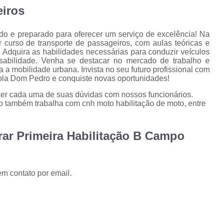
Primeira Carteira de Habilitação
Primeira 
eiros
Primeira Habilitação Carro
Pr
cado e preparado para oferecer um serviço de excelência! Na
Primeira Habilitação Carro Cidade Jardi
curso de transporte de passageiros, com aulas teóricas e
s. Adquira as habilidades necessárias para conduzir veículos
Primeira Habilitação Categoria a
sabilidade. Venha se destacar no mercado de trabalho e
a a mobilidade urbana. Invista no seu futuro profissional com
Primeira Habilitação de Moto
Prime
cola Dom Pedro e conquiste novas oportunidades!
Reciclagem Carteira de Motorista
Reci
ecer cada uma de suas dúvidas com nossos funcionários.
o também trabalha com cnh moto habilitação de moto, entre
Reciclagem Cnh Cassada
Reciclagem da Carteira de Mo
rar Primeira Habilitação B Campo
Reciclagem de Carteira de Motorista
Recicl
Reciclagem para
em contato por email.