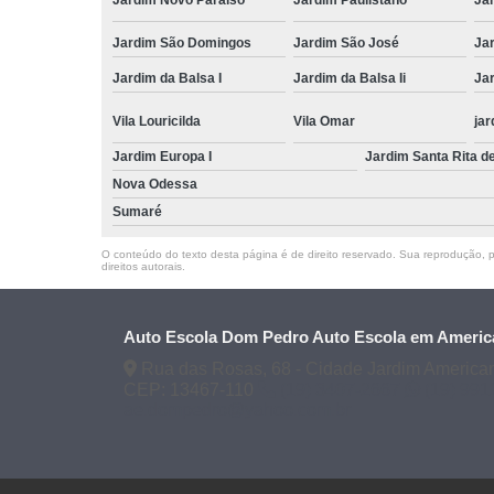
Jardim São Domingos
Jardim São José
Ja
Jardim da Balsa I
Jardim da Balsa Ii
Jar
Vila Louricilda
Vila Omar
jar
Jardim Europa I
Jardim Santa Rita d
Nova Odessa
Sumaré
O conteúdo do texto desta página é de direito reservado. Sua reprodução, pa
direitos autorais
.
Auto Escola Dom Pedro Auto Escola em Americ
Rua das Rosas, 68 - Cidade Jardim America
CEP: 13467-110
(19) 3407-2667
(19) 99
ae.dompedro@yahoo.com.br