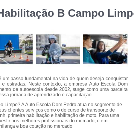
Curso de Formação d
 Habilitação B Campo Lim
m
Curso de Formação de Transporte Coletivo p
Curso de Transpor
Curso de Transporte Coletivo Formação e Atu
Cursos Transporte Coletivo Formação 
Carteira de Carro e Moto
Carteira de Moto
Carteira Moto e Carro
Cnh Car
Habilitação Carro e Moto
Ha
 é um passo fundamental na vida de quem deseja conquistar
as e estradas. Neste contexto, a empresa Auto Escola Dom
Habilitação Carro e Moto Cidade J
ento de autoescola desde 2002, surge como uma parceira
nessa jornada de aprendizado e capacitação.
Carteira de Habilitação Cassada
Ca
mpo Limpo? A Auto Escola Dom Pedro atua no segmento de
Cnh Cassada
Cnh Cassada Amer
eus clientes serviços como o de curso de transporte de
h, primeira habilitação e habilitação de moto. Para uma
Cnh Cassada e Vencida
Cnh Cassada 
vestir nos melhores profissionais do mercado, e em
onfiança e boa cotação no mercado.
Habilitação Cassada
Habilitação Cas