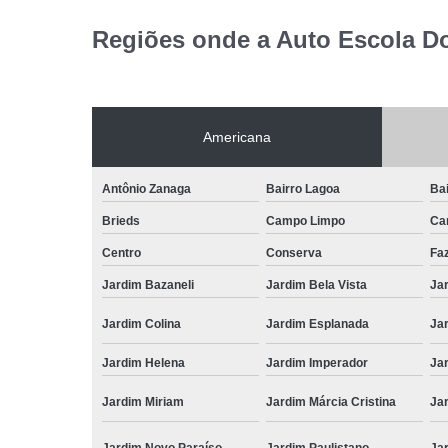
Regiões onde a Auto Escola D
Americana
Antônio Zanaga
Bairro Lagoa
Bai
Brieds
Campo Limpo
Ca
Centro
Conserva
Fa
Jardim Bazaneli
Jardim Bela Vista
Jar
Jardim Colina
Jardim Esplanada
Jar
Jardim Helena
Jardim Imperador
Jar
Jardim Miriam
Jardim Márcia Cristina
Jar
Jardim Novo Paraíso
Jardim Paulistano
Ja