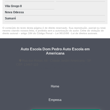
Vila Grego II
Nova Odessa
Sumaré
O conteúdo do texto desta página é de direito reservado. Sua reprodução, parcial ou total,
mesmo citando nossos links, é proibida sem a autorização do autor. Crime de violação de
direito autoral – artigo 184 do Código Penal –
Lei 9610/98 - Lei de direitos autorais
.
Auto Escola Dom Pedro Auto Escola em
Americana
Rua das Rosas, 68 - Cidade Jardim Americana - SP
CEP: 13467-110
(19) 3407-2667
(19) 99128-5653
ae.dompedro@yahoo.com.br
Home
Empresa