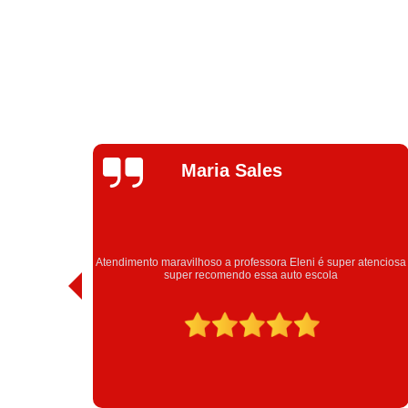
Talita Ramos
atenciosa
Obrigada estrutura Eleni obrigada passei urrrooou