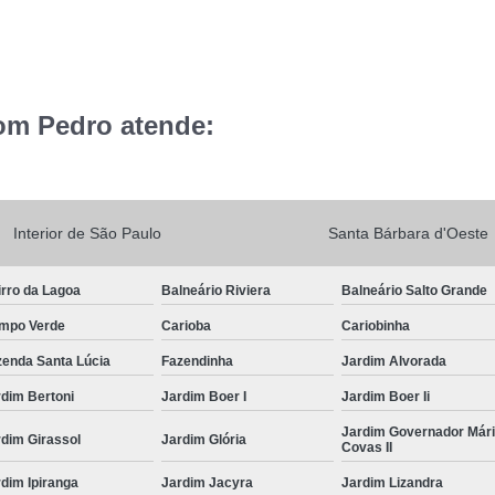
om Pedro atende:
Interior de São Paulo
Santa Bárbara d'Oeste
rro da Lagoa
Balneário Riviera
Balneário Salto Grande
mpo Verde
Carioba
Cariobinha
zenda Santa Lúcia
Fazendinha
Jardim Alvorada
dim Bertoni
Jardim Boer I
Jardim Boer Ii
Jardim Governador Már
dim Girassol
Jardim Glória
Covas II
dim Ipiranga
Jardim Jacyra
Jardim Lizandra