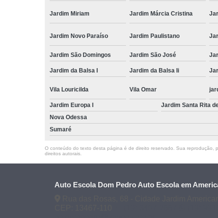
Jardim Miriam
Jardim Márcia Cristina
Jar
Jardim Novo Paraíso
Jardim Paulistano
Ja
Jardim São Domingos
Jardim São José
Ja
Jardim da Balsa I
Jardim da Balsa Ii
Jar
Vila Louricilda
Vila Omar
jar
Jardim Europa I
Jardim Santa Rita d
Nova Odessa
Sumaré
O conteúdo do texto desta página é de direito reservado. Sua reprodução, pa
direitos autorais
.
Auto Escola Dom Pedro Auto Escola em Americ
Rua das Rosas, 68 - Cidade Jardim America
CEP: 13467-110
(19) 3407-2667
(19) 99
ae.dompedro@yahoo.com.br