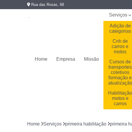
Rua das Rosas, 68
Serviços
Adição de
categorias
Cnh de
carros e
motos
Home
Empresa
Missão
Cursos de
transportes
coletivos
formação e
atualizaçã
Habilitaçã
motos e
carros
Habilitaçõe
cassadas
Home
Serviços
primeira habilitação
primeira h
Primeira