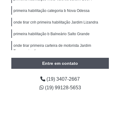
Carteira de Motorista
Primeira Habilitação B
primeira habilitação categoria b Nova Odessa
imeira Habilitação Carro Americana
onde tirar cnh primeira habilitação Jardim Lizandra
m II
Primeira Habilitação Carro e Moto
Primeira Habilitação Categoria B
primeira habilitação b Balneário Salto Grande
ira Habilitação Moto
Cnh Reciclagem
onde tirar primeira carteira de motorista Jardim
Terramerica Ii
clagem Cnh
Reciclagem Cnh Americana
Entre em contato
Reciclagem Cnh Cidade Jardim II
torista
Reciclagem da Cnh
(19) 3407-2667
agem de Habilitação
Reciclagem Habilitação
(19) 99128-5653
 Condutor Infrator