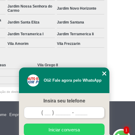
Jardim Nossa Senhora do
Jardim Novo Horizonte
Carmo
a
Jardim Santa Eliza
Jardim Santana
Jardim Terramerica I
Jardim Terramerica Ii
Vila Amorim
Vila Frezzarin
deas
Vila Grego II
Olá! Fale agora pelo WhatsApp
ação de direito autoral – artigo 184 do Código Penal –
Lei 9610/98 - Lei de
Insira seu telefone
ome
Empresa
Missão
Serviços
Contato
Mapa do site
Iniciar conversa
1