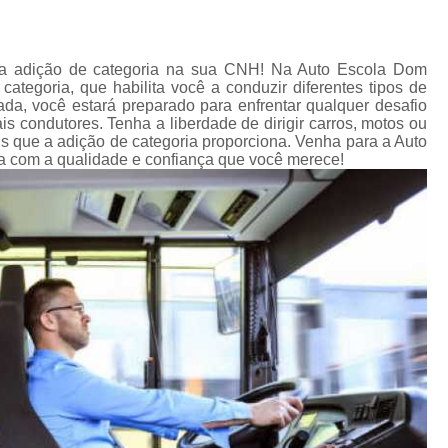
Primeira Carteira de Habilitação
Primeira 
Primeira Habilitação Carro
Pr
 a adição de categoria na sua CNH! Na Auto Escola Dom
Primeira Habilitação Carro Cidade Jardi
ategoria, que habilita você a conduzir diferentes tipos de
da, você estará preparado para enfrentar qualquer desafio
Primeira Habilitação Categoria a
s condutores. Tenha a liberdade de dirigir carros, motos ou
ns que a adição de categoria proporciona. Venha para a Auto
Primeira Habilitação de Moto
Prime
a com a qualidade e confiança que você merece!
Reciclagem Carteira de Motorista
Reci
Reciclagem Cnh Cassada
Reciclagem da Carteira de Mo
Reciclagem de Carteira de Motorista
Recicl
Reciclagem para