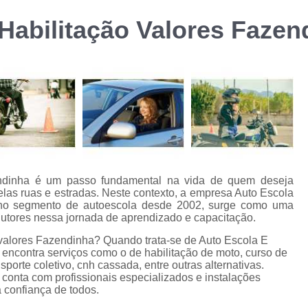
Curso de Formação d
 Habilitação Valores Fazen
m
Curso de Formação de Transporte Coletivo p
Curso de Transpor
Curso de Transporte Coletivo Formação e Atu
Cursos Transporte Coletivo Formação 
Carteira de Carro e Moto
Carteira de Moto
Carteira Moto e Carro
Cnh Car
Habilitação Carro e Moto
Ha
zendinha é um passo fundamental na vida de quem deseja
elas ruas e estradas. Neste contexto, a empresa Auto Escola
Habilitação Carro e Moto Cidade J
no segmento de autoescola desde 2002, surge como uma
ndutores nessa jornada de aprendizado e capacitação.
Carteira de Habilitação Cassada
Ca
o valores Fazendinha? Quando trata-se de Auto Escola E
Cnh Cassada
Cnh Cassada Amer
encontra serviços como o de habilitação de moto, curso de
sporte coletivo, cnh cassada, entre outras alternativas.
Cnh Cassada e Vencida
Cnh Cassada 
conta com profissionais especializados e instalações
 confiança de todos.
Habilitação Cassada
Habilitação Cas