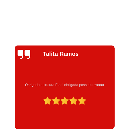
Jhenifer
Correia
Excelente atendimento , a Instrutora Eleni maravilhosa
atenciosa