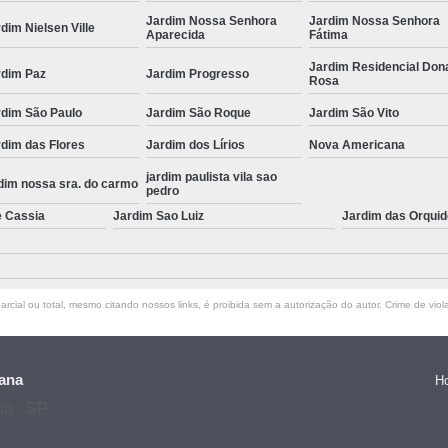
Jardim Nossa Senhora
Jardim Nossa Senhora
dim Nielsen Ville
Aparecida
Fátima
Jardim Residencial Don
rdim Paz
Jardim Progresso
Rosa
rdim São Paulo
Jardim São Roque
Jardim São Vito
dim das Flores
Jardim dos Lírios
Nova Americana
jardim paulista vila sao
dim nossa sra. do carmo
pedro
e Cassia
Jardim Sao Luiz
Jardim das Orqui
rcial ou total, mesmo citando nossos links, é proibida sem a autorização do autor. Crime de viol
ana
H
na - SP
128-5653