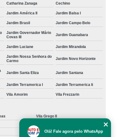
preço de curso de transporte coletivo formação Nova
Catharina Zanaga
Cechino
Americana
Jardim América II
Jardim Balsa I
preço de curso de atualização de transporte coletivo
Jardim Brasil
Jardim Campo Belo
para condutores Vila Grego II
o
Jardim Governador Mário
Jardim Guanabara
Covas III
preço de curso de transporte de passageiros Jardim das
Flores
Jardim Luciane
Jardim Mirandola
preço de curso de atualização de transportes coletivos
Jardim Nossa Senhora do
Jardim Novo Horizonte
Jardim dos Lírios
Carmo
a
onde fazer curso de atualização de transportes coletivos
Jardim Santa Eliza
Jardim Santana
Jardim Bela Vista
Jardim Terramerica I
Jardim Terramerica Ii
onde fazer curso de atualização de transporte coletivo
Bom Recreio
Vila Amorim
Vila Frezzarin
curso de formação de transporte coletivo Jardim Boer Ii
eas
Vila Grego II
curso de transporte coletivo formação e atualização
valores Jardim Colina
Olá! Fale agora pelo WhatsApp
curso de atualização de transporte coletivo Centro