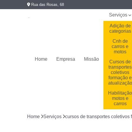
Rua das Rosas, 68
Serviços
Adição de
categorias
Cnh de
carros e
motos
Home
Empresa
Missão
Cursos de
transportes
coletivos
formação e
atualizaçã
Habilitaçã
motos e
carros
Habilitaçõe
Home
Serviços
cursos de transportes coletivos
cassadas
Primeira