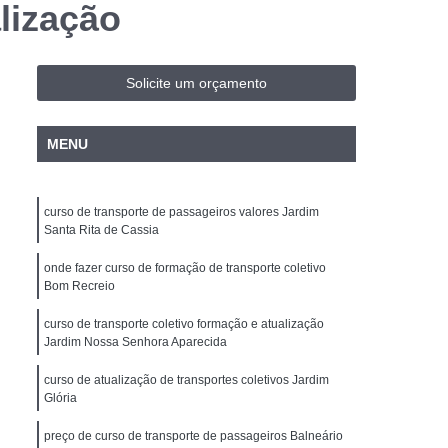
lização
e Transporte Coletivo
ara Condutores
Curso de Transporte Coletivo
te Coletivo Formação
Solicite um orçamento
alização
Curso de Transporte de Passageiros
MENU
e Atualização
Carta de Carro e Moto
 e Carro
Carteira de Motorista Carro e Moto
curso de transporte de passageiros valores Jardim
ros e Motos
Cnh Motos e Carros
Santa Rita de Cassia
bilitação Carro e Moto Americana
onde fazer curso de formação de transporte coletivo
ardim II
Habilitação Carro Moto
Bom Recreio
rteira de Habilitação Cassada e Vencida
curso de transporte coletivo formação e atualização
Jardim Nossa Senhora Aparecida
icana
Cnh Cassada Cidade Jardim II
curso de atualização de transportes coletivos Jardim
Reabilitação
Cnh Suspensa e Cassada
Glória
sada e Vencida
Cnh Primeira Habilitação
preço de curso de transporte de passageiros Balneário