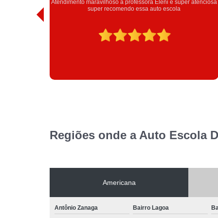
er atenciosa
Obrigada estrutura Eleni obrigada passei urrrooou
Regiões onde a Auto Escola 
Americana
Antônio Zanaga
Bairro Lagoa
Ba