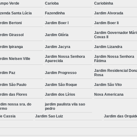
mpo Verde
Carioba
Cariobinha
zenda Santa Lúcia
Fazendinha
Jardim Alvorada
rdim Bertoni
Jardim Boer I
Jardim Boer Ii
Jardim Governador Mári
rdim Girassol
Jardim Glória
Covas II
rdim Ipiranga
Jardim Jacyra
Jardim Lizandra
Jardim Nossa Senhora
Jardim Nossa Senhora
rdim Nielsen Ville
Aparecida
Fátima
Jardim Residencial Don
rdim Paz
Jardim Progresso
Rosa
rdim São Paulo
Jardim São Roque
Jardim São Vito
rdim das Flores
Jardim dos Lírios
Nova Americana
rdim nossa sra. do
jardim paulista vila sao
armo
pedro
de Cassia
Jardim Sao Luiz
Jardim das Orquid