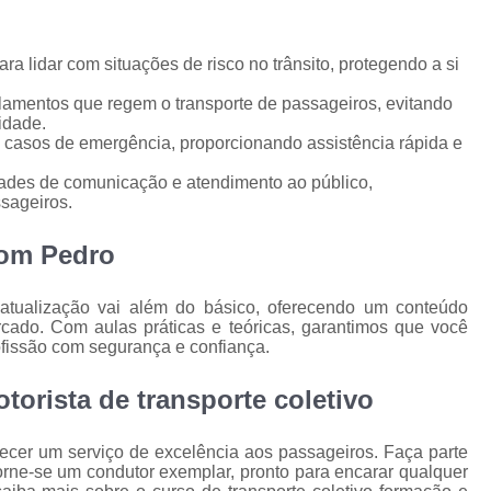
Primeira Carteira de Habilitação
Primeira 
Primeira Habilitação Carro
Pr
a lidar com situações de risco no trânsito, protegendo a si
Primeira Habilitação Carro Cidade Jardi
lamentos que regem o transporte de passageiros, evitando
Primeira Habilitação Categoria a
idade.
m casos de emergência, proporcionando assistência rápida e
Primeira Habilitação de Moto
Prime
ades de comunicação e atendimento ao público,
Reciclagem Carteira de Motorista
Reci
sageiros.
Reciclagem Cnh Cassada
Dom Pedro
Reciclagem da Carteira de Mo
Reciclagem de Carteira de Motorista
Recicl
 atualização vai além do básico, oferecendo um conteúdo
cado. Com aulas práticas e teóricas, garantimos que você
Reciclagem para
ofissão com segurança e confiança.
torista de transporte coletivo
ecer um serviço de excelência aos passageiros. Faça parte
torne-se um condutor exemplar, pronto para encarar qualquer