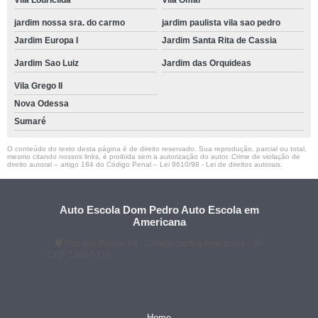
jardim nossa sra. do carmo
jardim paulista vila sao pedro
Jardim Europa I
Jardim Santa Rita de Cassia
Jardim Sao Luiz
Jardim das Orquideas
Vila Grego II
Nova Odessa
Sumaré
O conteúdo do texto desta página é de direito reservado. Sua reprodução, parcial ou total,
mesmo citando nossos links, é proibida sem a autorização do autor. Crime de violação de
direito autoral – artigo 184 do Código Penal –
Lei 9610/98 - Lei de direitos autorais
.
Auto Escola Dom Pedro Auto Escola em
Americana
Rua das Rosas, 68 - Cidade Jardim Americana - SP
CEP: 13467-110
(19) 3407-2667
(19) 99128-5653
ae.dompedro@yahoo.com.br
Home