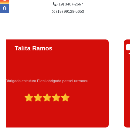
(19) 3407-2667
(19) 99128-5653
Jhenifer
Correia
Excelente atendimento , a Instrutora Eleni maravilhosa atenciosa