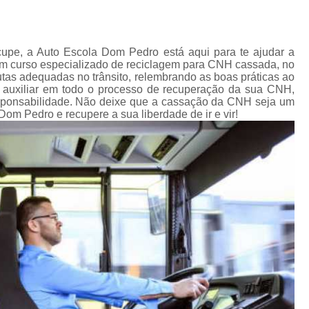
Primeira Carteira de Habilitação
Primeira 
Primeira Habilitação Carro
Pr
pe, a Auto Escola Dom Pedro está aqui para te ajudar a
Primeira Habilitação Carro Cidade Jardi
 um curso especializado de reciclagem para CNH cassada, no
Primeira Habilitação Categoria a
tas adequadas no trânsito, relembrando as boas práticas ao
te auxiliar em todo o processo de recuperação da sua CNH,
Primeira Habilitação de Moto
Prime
responsabilidade. Não deixe que a cassação da CNH seja um
om Pedro e recupere a sua liberdade de ir e vir!
Reciclagem Carteira de Motorista
Reci
Reciclagem Cnh Cassada
Reciclagem da Carteira de Mo
Reciclagem de Carteira de Motorista
Recicl
Reciclagem para