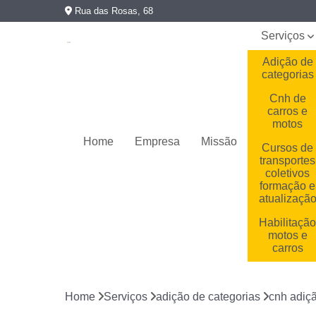
Rua das Rosas, 68
Serviços
Adição de
categorias
Cnh de
carros e
motos
Home
Empresa
Missão
Cursos de
transportes
coletivos
formação e
atualizaçã
Habilitaçã
motos e
carros
Habilitaçõe
cassadas
Home
Serviços
adição de categorias
cnh adiçã
Primeira