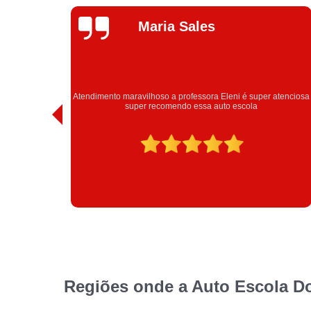
Talita Ramos
atenciosa
Obrigada estrutura Eleni obrigada passei urrrooou
Regiões onde a Auto Escola D