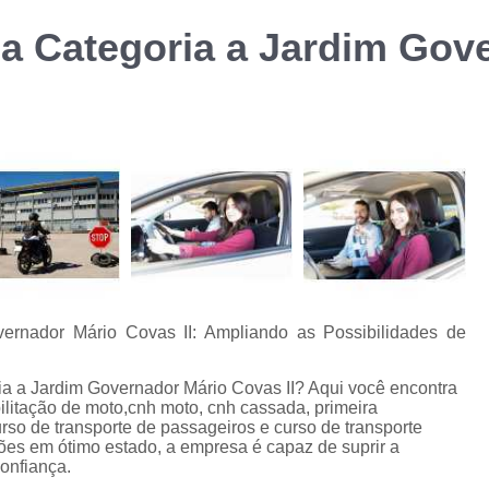
Curso de Formação d
a Categoria a Jardim Gov
m
Curso de Formação de Transporte Coletivo p
Curso de Transpor
Curso de Transporte Coletivo Formação e Atu
Cursos Transporte Coletivo Formação 
Carteira de Carro e Moto
Carteira de Moto
Carteira Moto e Carro
Cnh Car
Habilitação Carro e Moto
Ha
Habilitação Carro e Moto Cidade J
ernador Mário Covas II: Ampliando as Possibilidades de
Carteira de Habilitação Cassada
Ca
Cnh Cassada
Cnh Cassada Amer
ia a Jardim Governador Mário Covas II? Aqui você encontra
ilitação de moto,cnh moto, cnh cassada, primeira
Cnh Cassada e Vencida
Cnh Cassada 
urso de transporte de passageiros e curso de transporte
ões em ótimo estado, a empresa é capaz de suprir a
Habilitação Cassada
Habilitação Cas
onfiança.