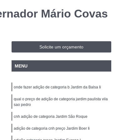
e Transporte Coletivo
ernador Mário Covas
ara Condutores
Curso de Transporte Coletivo
te Coletivo Formação
alização
Curso de Transporte de Passageiros
e Atualização
Carta de Carro e Moto
Solicite um orçamento
 e Carro
Carteira de Motorista Carro e Moto
MENU
ros e Motos
Cnh Motos e Carros
bilitação Carro e Moto Americana
onde fazer adição de categoria b Jardim da Balsa Ii
ardim II
Habilitação Carro Moto
qual o preço de adição de categoria jardim paulista vila
rteira de Habilitação Cassada e Vencida
sao pedro
icana
Cnh Cassada Cidade Jardim II
cnh adição de categoria Jardim São Roque
Reabilitação
Cnh Suspensa e Cassada
adição de categoria cnh preço Jardim Boer Ii
sada e Vencida
Cnh Primeira Habilitação