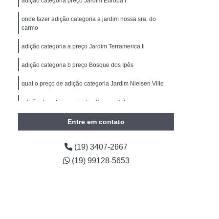
adição categoria preço Jardim Europa I
Carteira de Motorista
Primeira Habilitação B
onde fazer adição categoria a jardim nossa sra. do
imeira Habilitação Carro Americana
carmo
m II
Primeira Habilitação Carro e Moto
adição categoria a preço Jardim Terramerica Ii
Primeira Habilitação Categoria B
adição categoria b preço Bosque dos Ipês
ira Habilitação Moto
Cnh Reciclagem
qual o preço de adição categoria Jardim Nielsen Ville
clagem Cnh
Reciclagem Cnh Americana
adição de categoria Jardim Campo Belo
Reciclagem Cnh Cidade Jardim II
torista
Reciclagem da Cnh
Entre em contato
agem de Habilitação
Reciclagem Habilitação
(19) 3407-2667
 Condutor Infrator
(19) 99128-5653