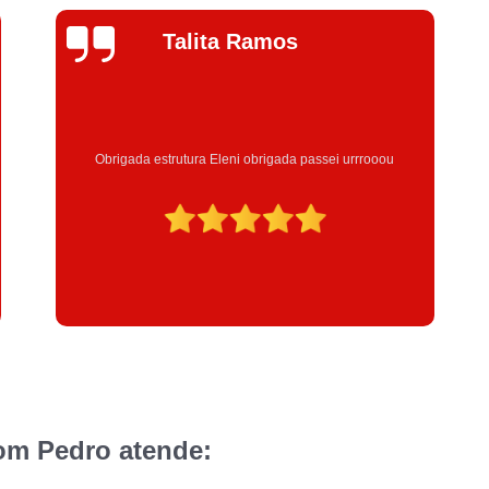
Jhenifer
Correia
Excelente atendimento , a Instrutora Eleni maravilhosa
atenciosa
om Pedro atende: