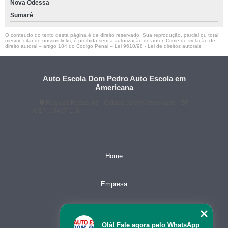
Nova Odessa
Sumaré
O conteúdo do texto desta página é de direito reservado. Sua reprodução, parcial ou total,
mesmo citando nossos links, é proibida sem a autorização do autor. Crime de violação de
direito autoral – artigo 184 do Código Penal –
Lei 9610/98 - Lei de direitos autorais
.
Auto Escola Dom Pedro Auto Escola em
Americana
Rua das Rosas, 68 - Cidade Jardim Americana - SP
CEP: 13467-110
(19) 3407-2667
(19) 99128-5653
ae.dompedro@yahoo.com.br
Home
Empresa
Missão
Olá! Fale agora pelo WhatsApp