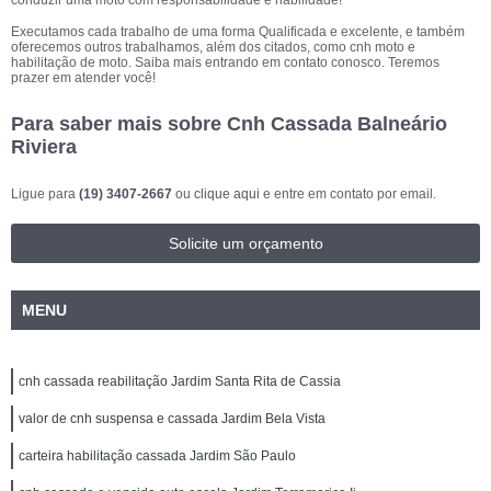
conduzir uma moto com responsabilidade e habilidade!
Executamos cada trabalho de uma forma Qualificada e excelente, e também
oferecemos outros trabalhamos, além dos citados, como cnh moto e
habilitação de moto. Saiba mais entrando em contato conosco. Teremos
prazer em atender você!
Para saber mais sobre Cnh Cassada Balneário
Riviera
Ligue para
(19) 3407-2667
ou
clique aqui
e entre em contato por email.
Solicite um orçamento
MENU
cnh cassada reabilitação Jardim Santa Rita de Cassia
valor de cnh suspensa e cassada Jardim Bela Vista
carteira habilitação cassada Jardim São Paulo