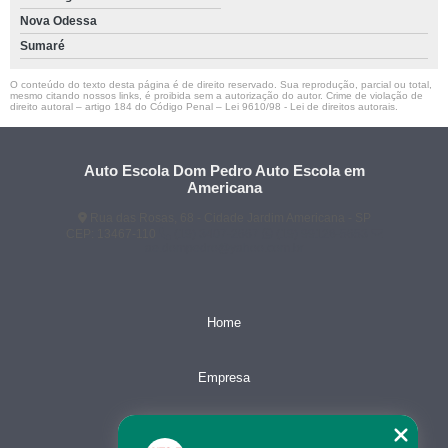
Nova Odessa
Sumaré
O conteúdo do texto desta página é de direito reservado. Sua reprodução, parcial ou total,
mesmo citando nossos links, é proibida sem a autorização do autor. Crime de violação de
direito autoral – artigo 184 do Código Penal –
Lei 9610/98 - Lei de direitos autorais
.
Auto Escola Dom Pedro Auto Escola em
Americana
Rua das Rosas, 68 - Cidade Jardim Americana - SP
CEP: 13467-110
(19) 3407-2667
(19) 99128-5653
ae.dompedro@yahoo.com.br
Home
Empresa
Missão