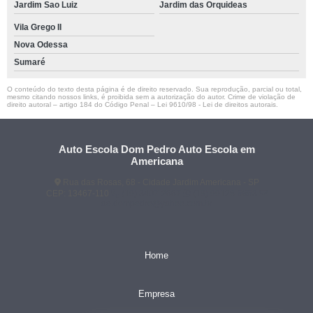
Jardim Sao Luiz
Jardim das Orquideas
Vila Grego II
Nova Odessa
Sumaré
O conteúdo do texto desta página é de direito reservado. Sua reprodução, parcial ou total,
mesmo citando nossos links, é proibida sem a autorização do autor. Crime de violação de
direito autoral – artigo 184 do Código Penal –
Lei 9610/98 - Lei de direitos autorais
.
Auto Escola Dom Pedro Auto Escola em
Americana
Rua das Rosas, 68 - Cidade Jardim Americana - SP
CEP: 13467-110
(19) 3407-2667
(19) 99128-5653
ae.dompedro@yahoo.com.br
Home
Empresa