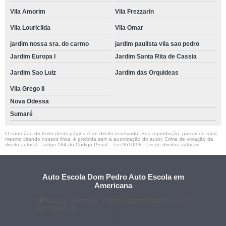
Vila Amorim
Vila Frezzarin
Vila Louricilda
Vila Omar
jardim nossa sra. do carmo
jardim paulista vila sao pedro
Jardim Europa I
Jardim Santa Rita de Cassia
Jardim Sao Luiz
Jardim das Orquideas
Vila Grego II
Nova Odessa
Sumaré
O conteúdo do texto desta página é de direito reservado. Sua reprodução, parcial ou total,
mesmo citando nossos links, é proibida sem a autorização do autor. Crime de violação de
direito autoral – artigo 184 do Código Penal –
Lei 9610/98 - Lei de direitos autorais
.
Auto Escola Dom Pedro Auto Escola em
Americana
Rua das Rosas, 68 - Cidade Jardim Americana - SP
CEP: 13467-110
(19) 3407-2667
(19) 99128-5653
ae.dompedro@yahoo.com.br