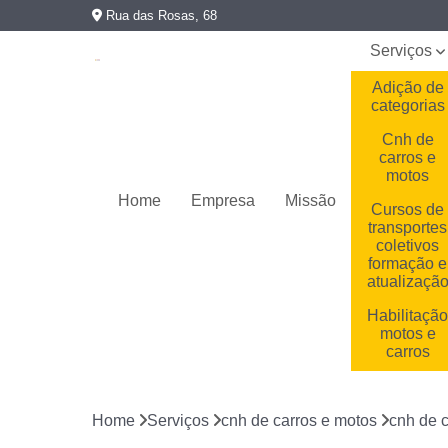
Rua das Rosas, 68
Serviços
Adição de
categorias
Cnh de
carros e
motos
Home
Empresa
Missão
Cursos de
transportes
coletivos
formação e
atualizaçã
Habilitaçã
motos e
carros
Habilitaçõe
cassadas
Home
Serviços
cnh de carros e motos
cnh de c
Primeira