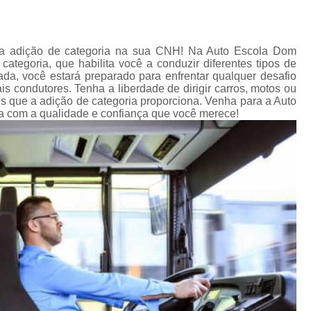
Primeira Carteira de Habilitação
Primeira 
Primeira Habilitação Carro
Pr
 a adição de categoria na sua CNH! Na Auto Escola Dom
Primeira Habilitação Carro Cidade Jardi
ategoria, que habilita você a conduzir diferentes tipos de
da, você estará preparado para enfrentar qualquer desafio
Primeira Habilitação Categoria a
s condutores. Tenha a liberdade de dirigir carros, motos ou
Primeira Habilitação de Moto
Prime
ns que a adição de categoria proporciona. Venha para a Auto
a com a qualidade e confiança que você merece!
Reciclagem Carteira de Motorista
Reci
Reciclagem Cnh Cassada
Reciclagem da Carteira de Mo
Reciclagem de Carteira de Motorista
Recicl
Reciclagem para