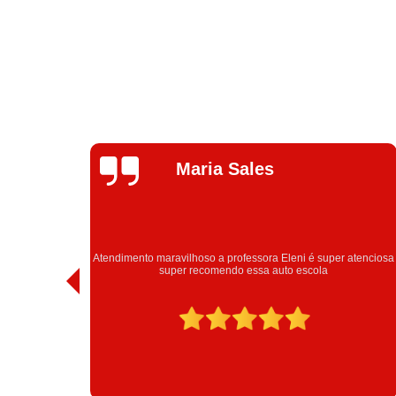
Talita Ramos
atenciosa
Obrigada estrutura Eleni obrigada passei urrrooou