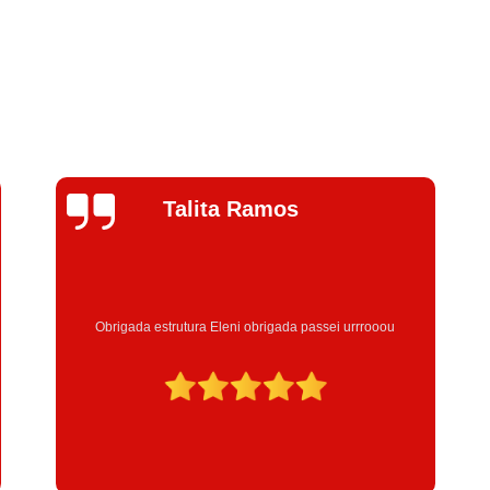
Jhenifer
Correia
Excelente atendimento , a Instrutora Eleni maravilhosa
atenciosa