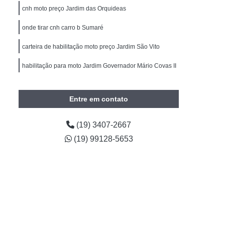
Carteira de Motorista
Primeira Habilitação B
cnh moto preço Jardim das Orquideas
imeira Habilitação Carro Americana
onde tirar cnh carro b Sumaré
m II
Primeira Habilitação Carro e Moto
carteira de habilitação moto preço Jardim São Vito
Primeira Habilitação Categoria B
habilitação para moto Jardim Governador Mário Covas II
ira Habilitação Moto
Cnh Reciclagem
clagem Cnh
Reciclagem Cnh Americana
Entre em contato
Reciclagem Cnh Cidade Jardim II
torista
Reciclagem da Cnh
(19) 3407-2667
(19) 99128-5653
agem de Habilitação
Reciclagem Habilitação
 Condutor Infrator