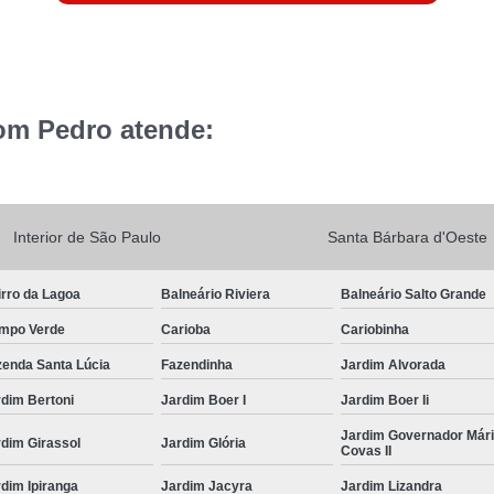
om Pedro atende:
Interior de São Paulo
Santa Bárbara d'Oeste
rro da Lagoa
Balneário Riviera
Balneário Salto Grande
mpo Verde
Carioba
Cariobinha
zenda Santa Lúcia
Fazendinha
Jardim Alvorada
dim Bertoni
Jardim Boer I
Jardim Boer Ii
Jardim Governador Már
dim Girassol
Jardim Glória
Covas II
dim Ipiranga
Jardim Jacyra
Jardim Lizandra