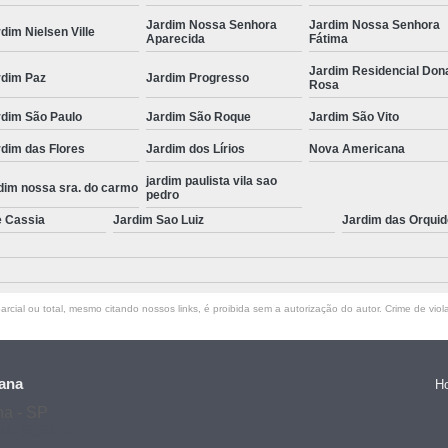
Jardim Nossa Senhora
Jardim Nossa Senhora
dim Nielsen Ville
Aparecida
Fátima
Jardim Residencial Don
rdim Paz
Jardim Progresso
Rosa
rdim São Paulo
Jardim São Roque
Jardim São Vito
dim das Flores
Jardim dos Lírios
Nova Americana
jardim paulista vila sao
dim nossa sra. do carmo
pedro
e Cassia
Jardim Sao Luiz
Jardim das Orqui
rcial ou total, mesmo citando nossos links, é proibida sem a autorização do autor. Crime de viol
ana
H
na - SP
128-5653