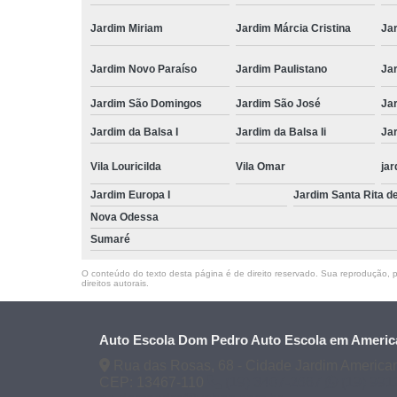
Jardim Miriam
Jardim Márcia Cristina
Jar
Jardim Novo Paraíso
Jardim Paulistano
Ja
Jardim São Domingos
Jardim São José
Ja
Jardim da Balsa I
Jardim da Balsa Ii
Jar
Vila Louricilda
Vila Omar
jar
Jardim Europa I
Jardim Santa Rita d
Nova Odessa
Sumaré
O conteúdo do texto desta página é de direito reservado. Sua reprodução, pa
direitos autorais
.
Auto Escola Dom Pedro Auto Escola em Americ
Rua das Rosas, 68 - Cidade Jardim America
CEP: 13467-110
(19) 3407-2667
(19) 99