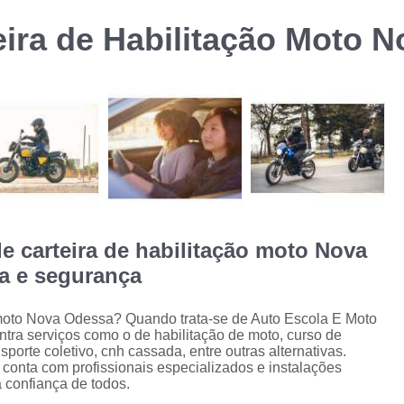
Curso de Formação d
eira de Habilitação Moto 
m
Curso de Formação de Transporte Coletivo p
Curso de Transpor
Curso de Transporte Coletivo Formação e Atu
Cursos Transporte Coletivo Formação 
Carteira de Carro e Moto
Carteira de Moto
Carteira Moto e Carro
Cnh Car
Habilitação Carro e Moto
Ha
de carteira de habilitação moto Nova
Habilitação Carro e Moto Cidade J
a e segurança
Carteira de Habilitação Cassada
Ca
o moto Nova Odessa? Quando trata-se de Auto Escola E Moto
Cnh Cassada
Cnh Cassada Amer
tra serviços como o de habilitação de moto, curso de
Cnh Cassada e Vencida
Cnh Cassada 
sporte coletivo, cnh cassada, entre outras alternativas.
conta com profissionais especializados e instalações
Habilitação Cassada
Habilitação Cas
 confiança de todos.