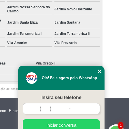
Jardim Nossa Senhora do
Jardim Novo Horizonte
Carmo
a
Jardim Santa Eliza
Jardim Santana
Jardim Terramerica I
Jardim Terramerica Ii
Vila Amorim
Vila Frezzarin
deas
Vila Grego II
Olá! Fale agora pelo WhatsApp
ação de direito autoral – artigo 184 do Código Penal –
Lei 9610/98 - Lei de
Insira seu telefone
ome
Empresa
Missão
Serviços
Contato
Mapa do site
Iniciar conversa
1