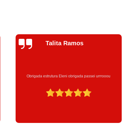
Jhenifer
Correia
Excelente atendimento , a Instrutora Eleni maravilhosa
atenciosa