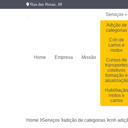
Rua das Rosas, 68
Serviços
Adição de
categorias
Cnh de
carros e
motos
Home
Empresa
Missão
Cursos de
transportes
coletivos
formação e
atualizaçã
Habilitaçã
motos e
carros
Habilitaçõe
cassadas
Home
Serviços
adição de categorias
cnh adiçã
Primeira