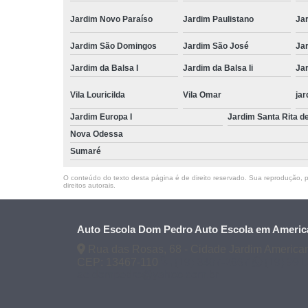
Jardim Novo Paraíso
Jardim Paulistano
Ja
Jardim São Domingos
Jardim São José
Ja
Jardim da Balsa I
Jardim da Balsa Ii
Jar
Vila Louricilda
Vila Omar
jar
Jardim Europa I
Jardim Santa Rita d
Nova Odessa
Sumaré
O conteúdo do texto desta página é de direito reservado. Sua reprodução, pa
direitos autorais
.
Auto Escola Dom Pedro Auto Escola em Americ
Rua das Rosas, 68 - Cidade Jardim America
CEP: 13467-110
(19) 3407-2667
(19) 99
ae.dompedro@yahoo.com.br