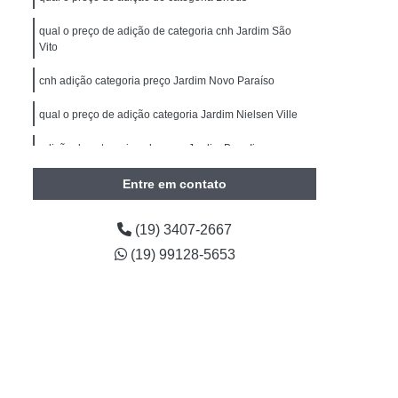
Carteira de Motorista
Primeira Habilitação B
qual o preço de adição de categoria cnh Jardim São
imeira Habilitação Carro Americana
Vito
m II
Primeira Habilitação Carro e Moto
cnh adição categoria preço Jardim Novo Paraíso
Primeira Habilitação Categoria B
qual o preço de adição categoria Jardim Nielsen Ville
ira Habilitação Moto
Cnh Reciclagem
adição de categoria cnh preço Jardim Boer Ii
clagem Cnh
Reciclagem Cnh Americana
Entre em contato
Reciclagem Cnh Cidade Jardim II
torista
Reciclagem da Cnh
(19) 3407-2667
agem de Habilitação
Reciclagem Habilitação
(19) 99128-5653
 Condutor Infrator