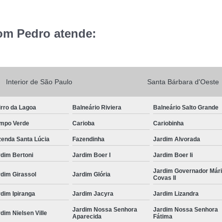
om Pedro atende:
Interior de São Paulo
Santa Bárbara d'Oeste
rro da Lagoa
Balneário Riviera
Balneário Salto Grande
mpo Verde
Carioba
Cariobinha
zenda Santa Lúcia
Fazendinha
Jardim Alvorada
dim Bertoni
Jardim Boer I
Jardim Boer Ii
Jardim Governador Már
dim Girassol
Jardim Glória
Covas II
dim Ipiranga
Jardim Jacyra
Jardim Lizandra
Jardim Nossa Senhora
Jardim Nossa Senhora
dim Nielsen Ville
Aparecida
Fátima