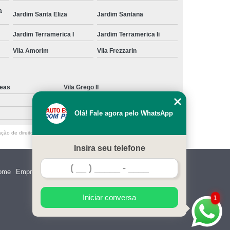
a
Jardim Santa Eliza
Jardim Santana
Jardim Terramerica I
Jardim Terramerica Ii
Vila Amorim
Vila Frezzarin
deas
Vila Grego II
Olá! Fale agora pelo WhatsApp
ação de direito autoral – artigo 184 do Código Penal –
Lei 9610/98 - Lei de
Insira seu telefone
ome
Empresa
Missão
Serviços
Contato
Mapa do site
Iniciar conversa
1