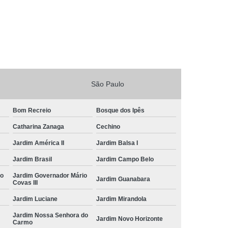
São Paulo
Bom Recreio
Bosque dos Ipês
Catharina Zanaga
Cechino
Jardim América II
Jardim Balsa I
Jardim Brasil
Jardim Campo Belo
io
Jardim Governador Mário
Jardim Guanabara
Covas III
Jardim Luciane
Jardim Mirandola
Jardim Nossa Senhora do
Jardim Novo Horizonte
Carmo