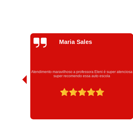
Talita Ramos
atenciosa
Obrigada estrutura Eleni obrigada passei urrrooou