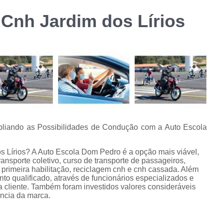
Curso de Formação d
 Cnh Jardim dos Lírios
m
Curso de Formação de Transporte Coletivo p
Curso de Transpor
Curso de Transporte Coletivo Formação e Atu
Cursos Transporte Coletivo Formação 
Carteira de Carro e Moto
Carteira de Moto
Carteira Moto e Carro
Cnh Car
Habilitação Carro e Moto
Ha
mpliando as Possibilidades de Condução com a Auto Escola
Habilitação Carro e Moto Cidade J
s Lírios? A Auto Escola Dom Pedro é a opção mais viável,
Carteira de Habilitação Cassada
Ca
ransporte coletivo, curso de transporte de passageiros,
, primeira habilitação, reciclagem cnh e cnh cassada. Além
Cnh Cassada
Cnh Cassada Amer
 qualificado, através de funcionários especializados e
cliente. Também foram investidos valores consideráveis
Cnh Cassada e Vencida
Cnh Cassada 
ência da marca.
Habilitação Cassada
Habilitação Cas