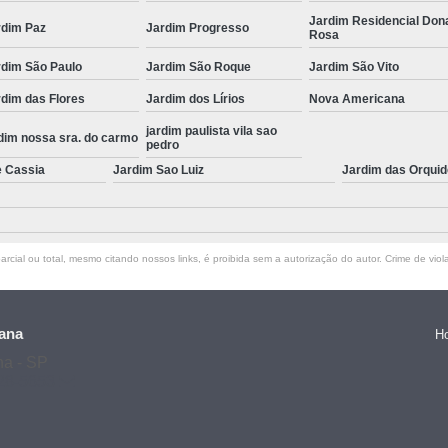
Jardim Residencial Don
rdim Paz
Jardim Progresso
Rosa
rdim São Paulo
Jardim São Roque
Jardim São Vito
dim das Flores
Jardim dos Lírios
Nova Americana
jardim paulista vila sao
dim nossa sra. do carmo
pedro
e Cassia
Jardim Sao Luiz
Jardim das Orqui
rcial ou total, mesmo citando nossos links, é proibida sem a autorização do autor. Crime de viol
ana
H
na - SP
128-5653