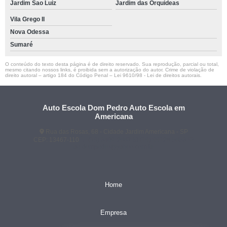
Jardim Sao Luiz
Jardim das Orquideas
Vila Grego II
Nova Odessa
Sumaré
O conteúdo do texto desta página é de direito reservado. Sua reprodução, parcial ou total,
mesmo citando nossos links, é proibida sem a autorização do autor. Crime de violação de
direito autoral – artigo 184 do Código Penal –
Lei 9610/98 - Lei de direitos autorais
.
Auto Escola Dom Pedro Auto Escola em
Americana
Rua das Rosas, 68 - Cidade Jardim Americana - SP
CEP: 13467-110
(19) 3407-2667
(19) 99128-5653
ae.dompedro@yahoo.com.br
Home
Empresa