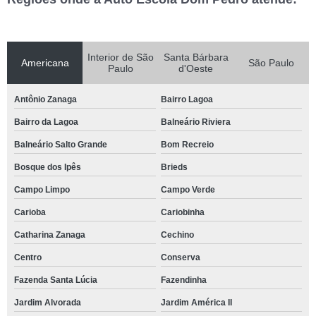
Interior de São
Santa Bárbara
Americana
São Paulo
Paulo
d'Oeste
Antônio Zanaga
Bairro Lagoa
Bairro da Lagoa
Balneário Riviera
Balneário Salto Grande
Bom Recreio
Bosque dos Ipês
Brieds
Campo Limpo
Campo Verde
Carioba
Cariobinha
Catharina Zanaga
Cechino
Centro
Conserva
Fazenda Santa Lúcia
Fazendinha
Jardim Alvorada
Jardim América II