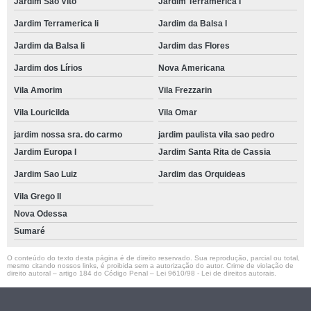
Jardim São Vito
Jardim Terramerica I
Jardim Terramerica Ii
Jardim da Balsa I
Jardim da Balsa Ii
Jardim das Flores
Jardim dos Lírios
Nova Americana
Vila Amorim
Vila Frezzarin
Vila Louricilda
Vila Omar
jardim nossa sra. do carmo
jardim paulista vila sao pedro
Jardim Europa I
Jardim Santa Rita de Cassia
Jardim Sao Luiz
Jardim das Orquideas
Vila Grego II
Nova Odessa
Sumaré
O conteúdo do texto desta página é de direito reservado. Sua reprodução, parcial ou total,
mesmo citando nossos links, é proibida sem a autorização do autor. Crime de violação de
direito autoral – artigo 184 do Código Penal –
Lei 9610/98 - Lei de direitos autorais
.