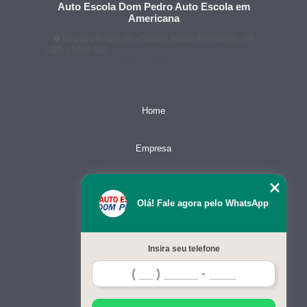
Auto Escola Dom Pedro Auto Escola em
Americana
Rua das Rosas, 68 - Cidade Jardim Americana - SP
CEP: 13467-110
(19) 3407-2667
(19) 99128-5653
ae.dompedro@yahoo.com.br
Home
Empresa
Missão
Olá! Fale agora pelo WhatsApp
Serviços
Insira seu telefone
Contato
Mapa do site