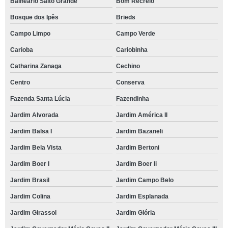
Balneário Salto Grande
Bom Recreio
Bosque dos Ipês
Brieds
Campo Limpo
Campo Verde
Carioba
Cariobinha
Catharina Zanaga
Cechino
Centro
Conserva
Fazenda Santa Lúcia
Fazendinha
Jardim Alvorada
Jardim América II
Jardim Balsa I
Jardim Bazaneli
Jardim Bela Vista
Jardim Bertoni
Jardim Boer I
Jardim Boer Ii
Jardim Brasil
Jardim Campo Belo
Jardim Colina
Jardim Esplanada
Jardim Girassol
Jardim Glória