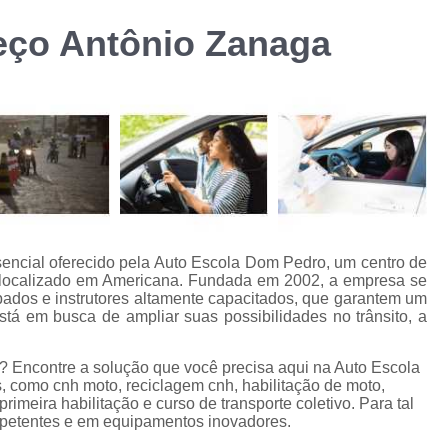
Curso de Formação d
eço Antônio Zanaga
m
Curso de Formação de Transporte Coletivo p
Curso de Transpor
Curso de Transporte Coletivo Formação e Atu
Cursos Transporte Coletivo Formação 
Carteira de Carro e Moto
Carteira de Moto
Carteira Moto e Carro
Cnh Car
Habilitação Carro e Moto
Ha
encial oferecido pela Auto Escola Dom Pedro, um centro de
l localizado em Americana. Fundada em 2002, a empresa se
Habilitação Carro e Moto Cidade J
ipados e instrutores altamente capacitados, que garantem um
stá em busca de ampliar suas possibilidades no trânsito, a
Carteira de Habilitação Cassada
Ca
Cnh Cassada
Cnh Cassada Amer
 Encontre a solução que você precisa aqui na Auto Escola
 como cnh moto, reciclagem cnh, habilitação de moto,
Cnh Cassada e Vencida
Cnh Cassada 
rimeira habilitação e curso de transporte coletivo. Para tal
mpetentes e em equipamentos inovadores.
Habilitação Cassada
Habilitação Cas