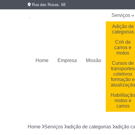
Rua das Rosas, 68
Serviços
Adição de
categorias
Cnh de
carros e
motos
Home
Empresa
Missão
Cursos de
transportes
coletivos
formação e
atualizaçã
Habilitaçã
motos e
carros
Habilitaçõe
cassadas
Home
Serviços
adição de categorias
adição ca
Primeira