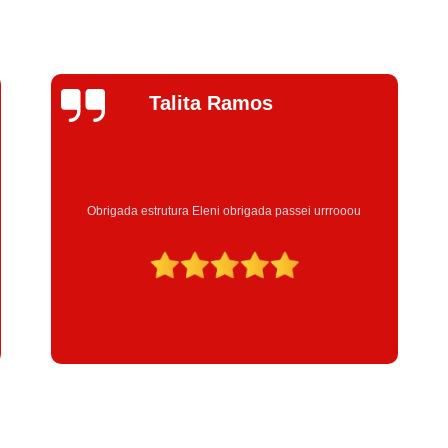
Jhenifer
Correia
Excelente atendimento , a Instrutora Eleni maravilhosa
atenciosa