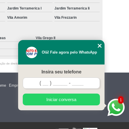
Jardim Terramerica I
Jardim Terramerica Ii
Vila Amorim
Vila Frezzarin
deas
Vila Grego II
Olá! Fale agora pelo WhatsApp
ação de direito autoral – artigo 184 do Código Penal –
Lei 9610/98 - Lei de
Insira seu telefone
ome
Empresa
Missão
Serviços
Contato
Mapa do site
Iniciar conversa
1