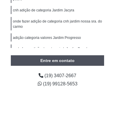
Carteira de Motorista
Primeira Habilitação B
cnh adição de categoria Jardim Jacyra
imeira Habilitação Carro Americana
onde fazer adição de categoria cnh jardim nossa sra. do
m II
Primeira Habilitação Carro e Moto
carmo
Primeira Habilitação Categoria B
adição categoria valores Jardim Progresso
ira Habilitação Moto
Cnh Reciclagem
onde fazer adição de categoria b Jardim Boer I
clagem Cnh
Reciclagem Cnh Americana
Entre em contato
Reciclagem Cnh Cidade Jardim II
torista
Reciclagem da Cnh
(19) 3407-2667
agem de Habilitação
Reciclagem Habilitação
(19) 99128-5653
 Condutor Infrator