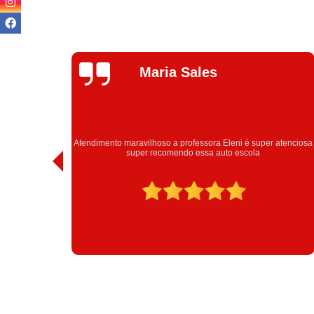
Talita Ramos
atenciosa
Obrigada estrutura Eleni obrigada passei urrrooou