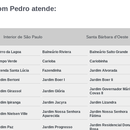
om Pedro atende:
Interior de São Paulo
Santa Bárbara d'Oeste
rro da Lagoa
Balneário Riviera
Balneário Salto Grande
mpo Verde
Carioba
Cariobinha
zenda Santa Lúcia
Fazendinha
Jardim Alvorada
dim Bertoni
Jardim Boer I
Jardim Boer Ii
Jardim Governador Már
dim Girassol
Jardim Glória
Covas II
dim Ipiranga
Jardim Jacyra
Jardim Lizandra
Jardim Nossa Senhora
Jardim Nossa Senhora
dim Nielsen Ville
Aparecida
Fátima
Jardim Residencial Don
rdim Paz
Jardim Progresso
Rosa