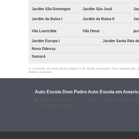
Jardim São Domingos
Jardim São José
Ja
Jardim da Balsa I
Jardim da Balsa Ii
Jar
Vila Louricilda
Vila Omar
jar
Jardim Europa I
Jardim Santa Rita d
Nova Odessa
Sumaré
O conteúdo do texto desta página é de direito reservado. Sua reprodução, pa
direitos autorais
.
Auto Escola Dom Pedro Auto Escola em Americ
Rua das Rosas, 68 - Cidade Jardim America
CEP: 13467-110
(19) 3407-2667
(19) 99
ae.dompedro@yahoo.com.br