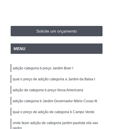
e Transporte Coletivo
ara Condutores
Curso de Transporte Coletivo
te Coletivo Formação
Solicite um orçamento
alização
Curso de Transporte de Passageiros
e Atualização
Carta de Carro e Moto
MENU
 e Carro
Carteira de Motorista Carro e Moto
ros e Motos
Cnh Motos e Carros
adição categoria b preço Jardim Boer I
bilitação Carro e Moto Americana
qual o preço de adição categoria a Jardim da Balsa I
ardim II
Habilitação Carro Moto
adição de categoria b preço Nova Americana
rteira de Habilitação Cassada e Vencida
adição categoria b Jardim Governador Mário Covas III
icana
Cnh Cassada Cidade Jardim II
Reabilitação
Cnh Suspensa e Cassada
qual o preço de adição de categoria b Campo Verde
sada e Vencida
Cnh Primeira Habilitação
onde fazer adição de categoria jardim paulista vila sao
pedro