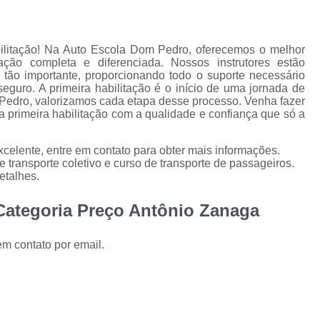
Primeira Carteira de Habilitação
Primeira 
Primeira Habilitação Carro
Pr
bilitação! Na Auto Escola Dom Pedro, oferecemos o melhor
Primeira Habilitação Carro Cidade Jardi
ão completa e diferenciada. Nossos instrutores estão
ão importante, proporcionando todo o suporte necessário
Primeira Habilitação Categoria a
eguro. A primeira habilitação é o início de uma jornada de
 Pedro, valorizamos cada etapa desse processo. Venha fazer
Primeira Habilitação de Moto
Prime
a primeira habilitação com a qualidade e confiança que só a
Reciclagem Carteira de Motorista
Reci
celente, entre em contato para obter mais informações.
Reciclagem Cnh Cassada
 transporte coletivo e curso de transporte de passageiros.
Reciclagem da Carteira de Mo
etalhes.
Reciclagem de Carteira de Motorista
Recicl
Categoria Preço Antônio Zanaga
Reciclagem para
em contato por email.