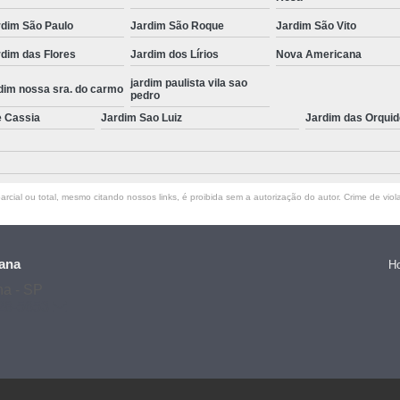
rdim São Paulo
Jardim São Roque
Jardim São Vito
dim das Flores
Jardim dos Lírios
Nova Americana
jardim paulista vila sao
dim nossa sra. do carmo
pedro
e Cassia
Jardim Sao Luiz
Jardim das Orqui
rcial ou total, mesmo citando nossos links, é proibida sem a autorização do autor. Crime de viol
ana
H
na - SP
128-5653