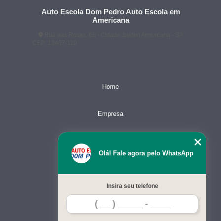
Auto Escola Dom Pedro Auto Escola em
Americana
Rua das Rosas, 68 - Cidade Jardim Americana - SP
CEP: 13467-110
(19) 3407-2667
(19) 99128-5653
ae.dompedro@yahoo.com.br
Home
Empresa
Missão
Olá! Fale agora pelo WhatsApp
Serviços
Insira seu telefone
Contato