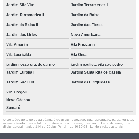
Jardim São Vito
Jardim Terramerica I
Jardim Terramerica Ii
Jardim da Balsa I
Jardim da Balsa Ii
Jardim das Flores
Jardim dos Lírios
Nova Americana
Vila Amorim
Vila Frezzarin
Vila Louricilda
Vila Omar
jardim nossa sra. do carmo
jardim paulista vila sao pedro
Jardim Europa I
Jardim Santa Rita de Cassia
Jardim Sao Luiz
Jardim das Orquideas
Vila Grego II
Nova Odessa
Sumaré
O conteúdo do texto desta página é de direito reservado. Sua reprodução, parcial ou total,
mesmo citando nossos links, é proibida sem a autorização do autor. Crime de violação de
direito autoral – artigo 184 do Código Penal –
Lei 9610/98 - Lei de direitos autorais
.